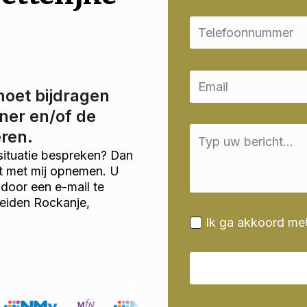
Email
*
Email
*
moet bijdragen
ner en/of de
Message
eren.
*
situatie bespreken? Dan
ct met mij opnemen. U
door een e-mail te
heiden Rockanje,
Ik ga akkoord me