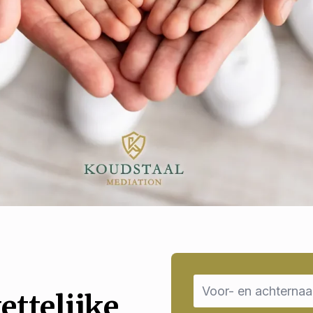
Name
*
ettelijke