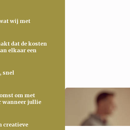
 wat wij met
maakt dat de kosten
van elkaar een
, snel
ekomst om met
r wanneer jullie
n creatieve