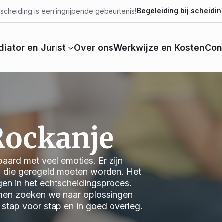
Begeleiding bij scheidin
scheiding is een ingrijpende gebeurtenis!
iator en Jurist
Over ons
Werkwijze en Kosten
Con
Rockanje
aard met veel emoties. Er zijn
n die geregeld moeten worden. Het
jgen in het echtscheidingsproces.
 Samen zoeken we naar oplossingen
we stap voor stap en in goed overleg.