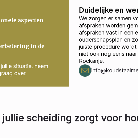
Duidelijke en w
We zorgen er samen voo
ionele aspecten
afspraken worden gema
afspraken vast in een
ouderschapsplan en zor
erbetering in de
juiste procedure wordt
niet ook nog eens naar
Rockanje.
ullie situatie, neem
info@koudstaalmed
graag over.
 jullie scheiding zorgt voor h