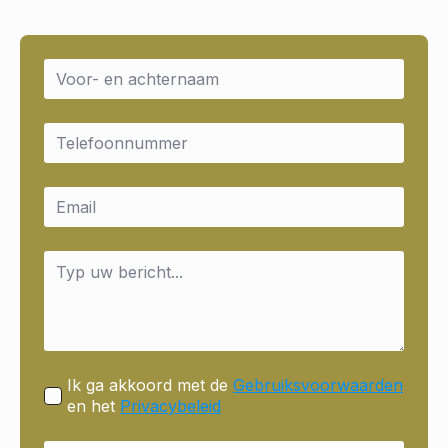
Name
*
Email
*
Email
*
Message
*
Ik ga akkoord met de
Gebruiksvoorwaarden
en het
Privacybeleid