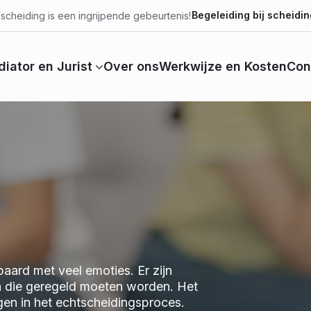
Begeleiding bij scheidin
scheiding is een ingrijpende gebeurtenis!
iator en Jurist
Over ons
Werkwijze en Kosten
Con
aard met veel emoties. Er zijn
n die geregeld moeten worden. Het
jgen in het echtscheidingsproces.