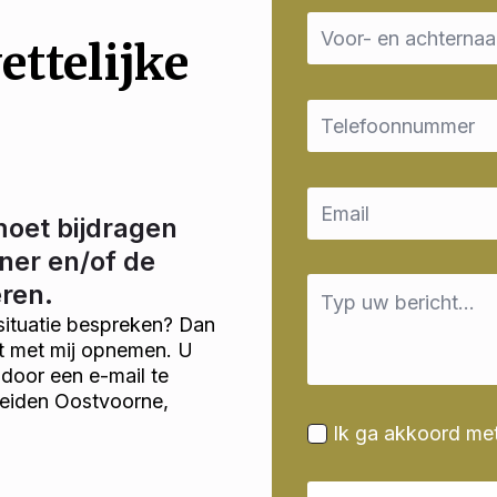
Name
*
ettelijke
Email
*
Email
*
moet bijdragen
ner en/of de
Message
eren.
*
situatie bespreken? Dan
ct met mij opnemen. U
door een e-mail te
heiden Oostvoorne,
Ik ga akkoord me