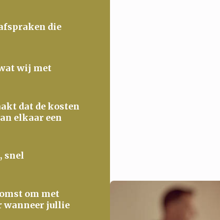
 afspraken die
 wat wij met
maakt dat de kosten
van elkaar een
, snel
ekomst om met
r wanneer jullie