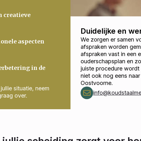
n creatieve
Duidelijke en w
We zorgen er samen voo
ionele aspecten
afspraken worden gema
afspraken vast in een
ouderschapsplan en zor
erbetering in de
juiste procedure wordt
niet ook nog eens naar
Oostvoorne.
ullie situatie, neem
info@koudstaalmed
graag over.