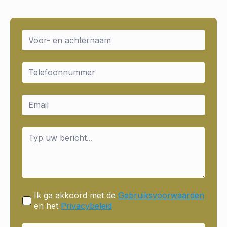
Name
*
Email
*
Email
*
Message
*
Ik ga akkoord met de
Gebruiksvoorwaarden
en het
Privacybeleid