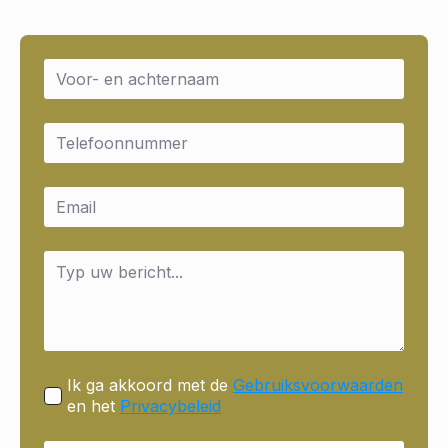
Name
*
Email
*
Email
*
Message
*
Ik ga akkoord met de
Gebruiksvoorwaarden
en het
Privacybeleid