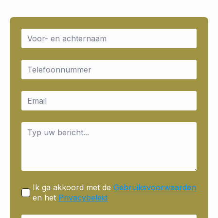
Name
*
Email
*
Email
*
Message
*
Ik ga akkoord met de
Gebruiksvoorwaarden
en het
Privacybeleid