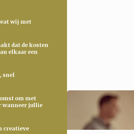
 wat wij met
maakt dat de kosten
van elkaar een
, snel
ekomst om met
r wanneer jullie
n creatieve