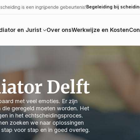
Begeleiding bij scheidin
scheiding is een ingrijpende gebeurtenis!
iator en Jurist
Over ons
Werkwijze en Kosten
Con
ator Delft
aard met veel emoties. Er zijn
n die geregeld moeten worden. Het
jgen in het echtscheidingsproces.
 Samen zoeken we naar oplossingen
we stap voor stap en in goed overleg.