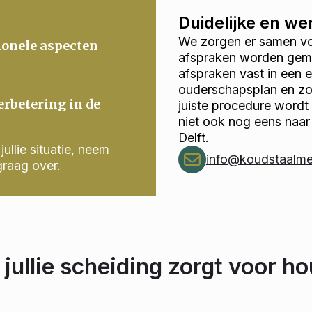
Duidelijke en w
We zorgen er samen voo
ionele aspecten
afspraken worden gema
afspraken vast in een
ouderschapsplan en zor
erbetering in de
juiste procedure wordt
niet ook nog eens naar
Delft.
ullie situatie, neem
info@koudstaalmed
graag over.
 jullie scheiding zorgt voor ho