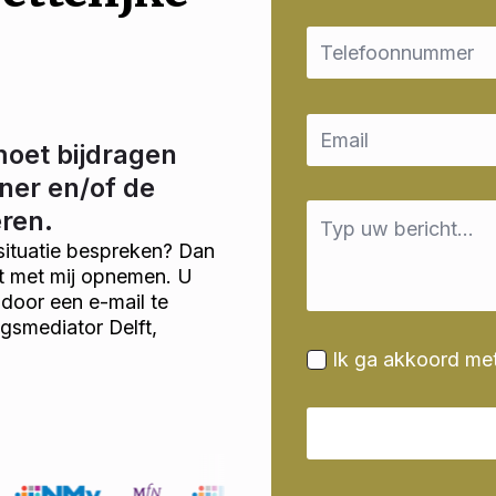
Email
*
Email
*
moet bijdragen
ner en/of de
Message
eren.
*
situatie bespreken? Dan
ct met mij opnemen. U
door een e-mail te
ngsmediator Delft,
Ik ga akkoord me