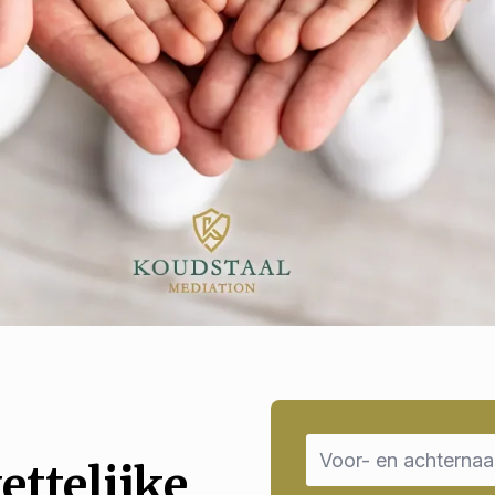
Name
*
ettelijke