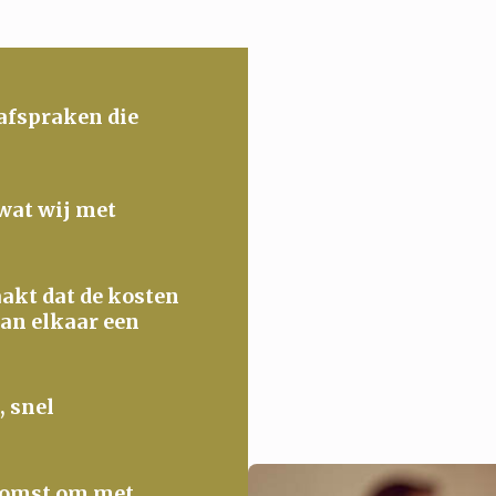
 afspraken die
 wat wij met
maakt dat de kosten
van elkaar een
, snel
ekomst om met