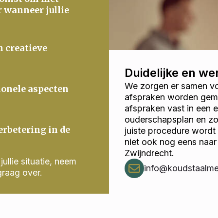
r wanneer jullie
n creatieve
Duidelijke en w
We zorgen er samen voo
ionele aspecten
afspraken worden gema
afspraken vast in een
ouderschapsplan en zor
erbetering in de
juiste procedure wordt
niet ook nog eens naa
Zwijndrecht.
ullie situatie, neem
info@koudstaalmed
graag over.