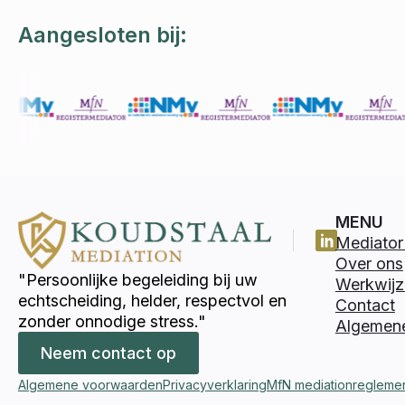
Aangesloten bij:
MENU
Mediator 
Over ons
"Persoonlijke begeleiding bij uw
Werkwijz
echtscheiding, helder, respectvol en
Contact
zonder onnodige stress."
Algemen
Neem contact op
Algemene voorwaarden
Privacyverklaring
MfN mediationregleme