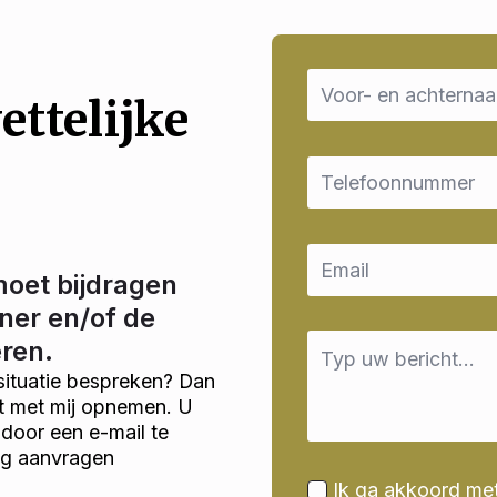
Name
*
ettelijke
Email
*
Email
*
moet bijdragen
ner en/of de
Message
eren.
*
situatie bespreken? Dan
ct met mij opnemen. U
door een e-mail te
ng aanvragen
Ik ga akkoord me