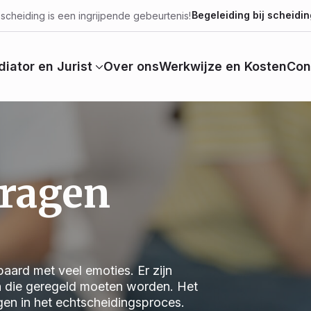
Begeleiding bij scheidin
scheiding is een ingrijpende gebeurtenis!
iator en Jurist
Over ons
Werkwijze en Kosten
Con
vragen
aard met veel emoties. Er zijn
n die geregeld moeten worden. Het
jgen in het echtscheidingsproces.