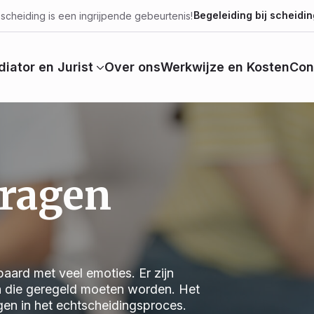
Begeleiding bij scheidin
scheiding is een ingrijpende gebeurtenis!
iator en Jurist
Over ons
Werkwijze en Kosten
Con
vragen
aard met veel emoties. Er zijn
n die geregeld moeten worden. Het
jgen in het echtscheidingsproces.