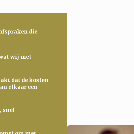
 afspraken die
 wat wij met
maakt dat de kosten
van elkaar een
, snel
ekomst om met