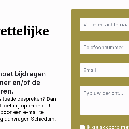
Name
*
ettelijke
Email
*
Email
*
moet bijdragen
ner en/of de
Message
eren.
*
situatie bespreken? Dan
ct met mij opnemen. U
door een e-mail te
ng aanvragen Schiedam,
Ik ga akkoord me