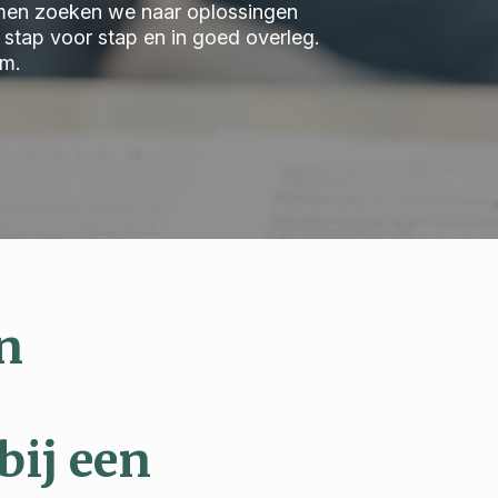
 Samen zoeken we naar oplossingen
we stap voor stap en in goed overleg.
am.
n
bij een