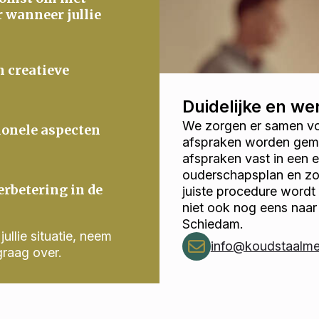
r wanneer jullie
n creatieve
Duidelijke en w
We zorgen er samen voo
ionele aspecten
afspraken worden gema
afspraken vast in een
ouderschapsplan en zor
erbetering in de
juiste procedure wordt
niet ook nog eens naa
Schiedam.
ullie situatie, neem
info@koudstaalmed
graag over.