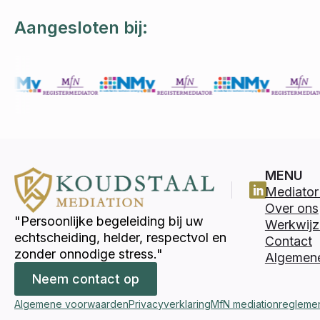
Aangesloten bij:
MENU
Mediator 
Over ons
"Persoonlijke begeleiding bij uw
Werkwijz
echtscheiding, helder, respectvol en
Contact
zonder onnodige stress."
Algemen
Neem contact op
Algemene voorwaarden
Privacyverklaring
MfN mediationregleme