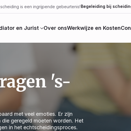
Begeleiding bij scheidin
scheiding is een ingrijpende gebeurtenis!
iator en Jurist
Over ons
Werkwijze en Kosten
Con
ragen 's-
aard met veel emoties. Er zijn
n die geregeld moeten worden. Het
jgen in het echtscheidingsproces.