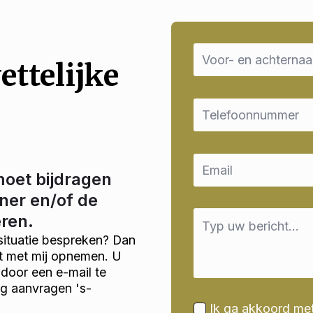
Name
*
ettelijke
Email
*
Email
*
moet bijdragen
ner en/of de
Message
eren.
*
situatie bespreken? Dan
ct met mij opnemen. U
door een e-mail te
ng aanvragen 's-
Ik ga akkoord me