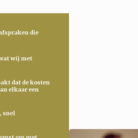
 afspraken die
 wat wij met
maakt dat de kosten
van elkaar een
, snel
ekomst om met