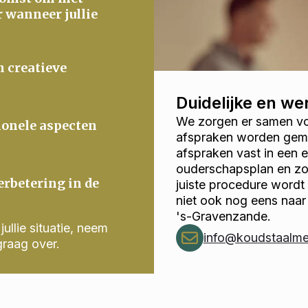
r wanneer jullie
n creatieve
Duidelijke en w
We zorgen er samen voo
ionele aspecten
afspraken worden gema
afspraken vast in een
ouderschapsplan en zor
erbetering in de
juiste procedure wordt
niet ook nog eens naa
's-Gravenzande.
ullie situatie, neem
info@koudstaalmed
graag over.