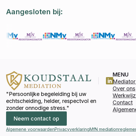
Aangesloten bij:
MENU
Mediator 
Over ons
"Persoonlijke begeleiding bij uw
Werkwijz
echtscheiding, helder, respectvol en
Contact
zonder onnodige stress."
Algemen
Neem contact op
Algemene voorwaarden
Privacyverklaring
MfN mediationregleme