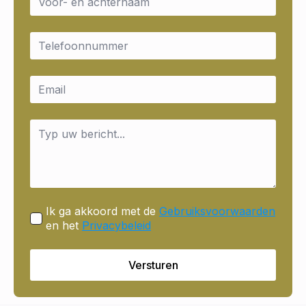
*
Email
*
Email
*
Message
*
Ik ga akkoord met de
Gebruiksvoorwaarden
en het
Privacybeleid
Versturen