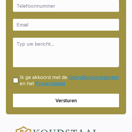
Email
*
Email
*
Message
*
Ik ga akkoord met de
Gebruiksvoorwaarden
en het
Privacybeleid
Versturen