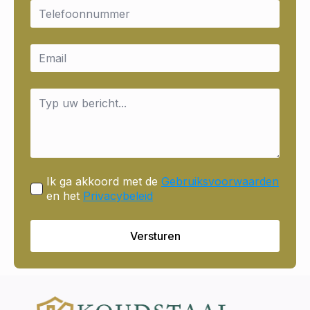
Email
*
Email
*
Message
*
Ik ga akkoord met de
Gebruiksvoorwaarden
en het
Privacybeleid
Versturen