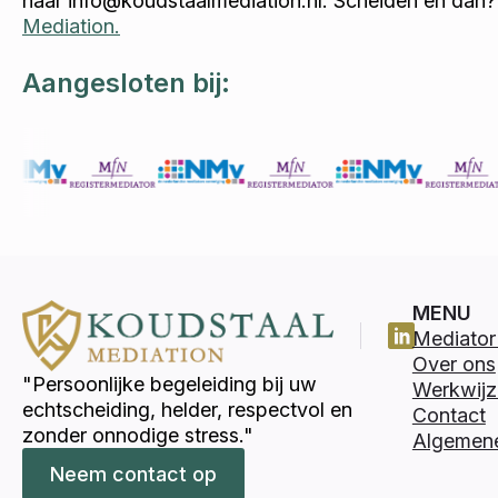
naar info@koudstaalmediation.nl. Scheiden en dan
Mediation.
Aangesloten bij:
MENU
Mediator 
Over ons
"Persoonlijke begeleiding bij uw
Werkwijz
echtscheiding, helder, respectvol en
Contact
zonder onnodige stress."
Algemen
Neem contact op