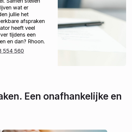
bei. Samen stellen
jven wat er
n jullie het
werkbare afspraken
tor heeft veel
over tijdens een
den en dan? Rhoon.
8 554 560
aken. Een onafhankelijke en