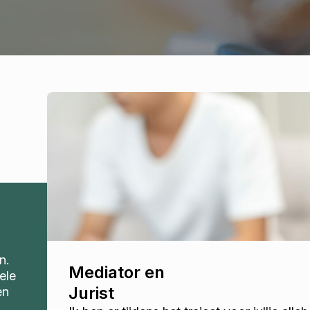
n.
Mediator en
ele
Jurist
en