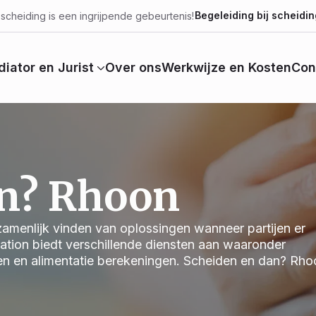
Begeleiding bij scheidin
scheiding is een ingrijpende gebeurtenis!
iator en Jurist
Over ons
Werkwijze en Kosten
Con
an? Rhoon
ezamenlijk vinden van oplossingen wanneer partijen er
iation biedt verschillende diensten aan waaronder
en en alimentatie berekeningen. Scheiden en dan? Rho