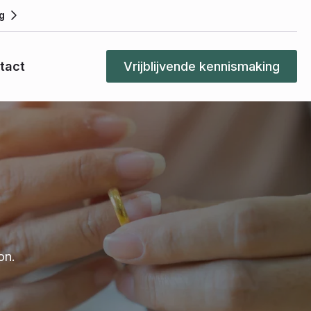
g
tact
Vrijblijvende kennismaking
on.