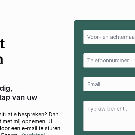
Name
*
t
n
Email
*
Email
*
dig,
stap van uw
Message
*
situatie bespreken? Dan
ct met mij opnemen. U
door een e-mail te sturen