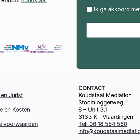
? Rhoon.
Koudstaal
Ik ga akkoord me
CONTACT
en Jurist
Koudstaal Mediation
Stoomloggerweg
e en Kosten
8 – Unit 3.1
3133 KT Vlaardingen
e voorwaarden
Tel: 06 18 554 560
info@koudstaalmediatio