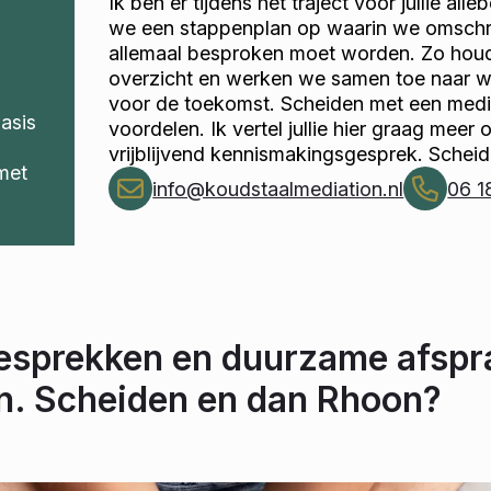
Ik ben er tijdens het traject voor jullie alle
we een stappenplan op waarin we omschri
allemaal besproken moet worden. Zo houde
overzicht en werken we samen toe naar 
voor de toekomst. Scheiden met een media
basis
voordelen. Ik vertel jullie hier graag meer 
vrijblijvend kennismakingsgesprek. Schei
met
info@koudstaalmediation.nl
06 1
gesprekken en duurzame afspr
ijn. Scheiden en dan Rhoon?