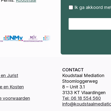
 Pernis.
Koudstaal
Ik ga akkoord me
CONTACT
en Jurist
Koudstaal Mediation
Stoomloggerweg
e en Kosten
8 – Unit 3.1
3133 KT Vlaardingen
e voorwaarden
Tel: 06 18 554 560
info@koudstaalmediatio