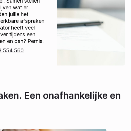
bei. Samen stellen
jven wat er
n jullie het
werkbare afspraken
tor heeft veel
over tijdens een
en en dan? Pernis.
8 554 560
aken. Een onafhankelijke en