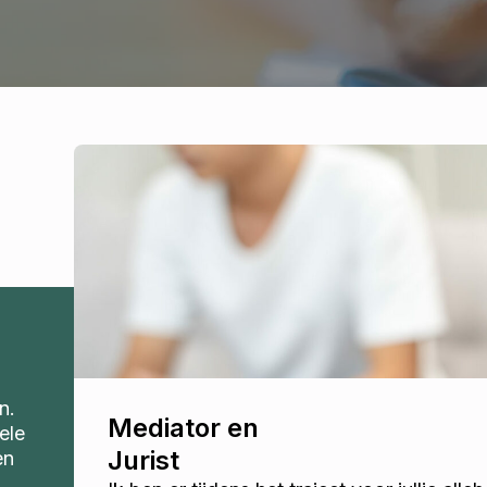
n.
Mediator en
ele
Jurist
en