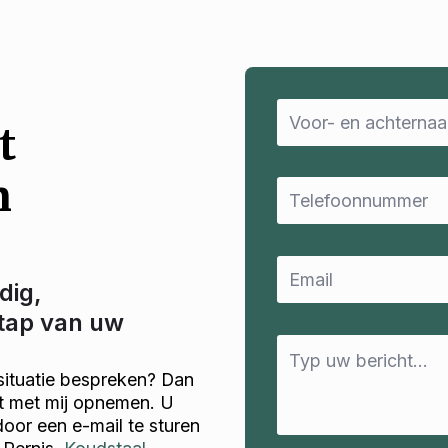
Name
*
t
n
Email
*
Email
*
dig,
stap van uw
Message
*
situatie bespreken? Dan
ct met mij opnemen. U
door een e-mail te sturen