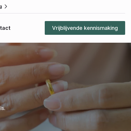
g
tact
Vrijblijvende kennismaking
is.