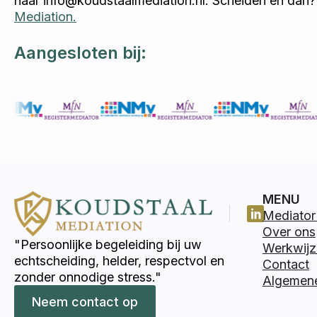
naar info@koudstaalmediation.nl. Scheiden en dan?
Mediation.
Aangesloten bij:
MENU
Mediator 
Over ons
"Persoonlijke begeleiding bij uw
Werkwijz
echtscheiding, helder, respectvol en
Contact
zonder onnodige stress."
Algemen
Neem contact op