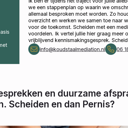
Ik ben er tijdens het traject voor jullie alle
we een stappenplan op waarin we omschri
allemaal besproken moet worden. Zo houde
overzicht en werken we samen toe naar 
voor de toekomst. Scheiden met een media
basis
voordelen. Ik vertel jullie hier graag meer 
vrijblijvend kennismakingsgesprek. Scheid
met
info@koudstaalmediation.nl
06 1
gesprekken en duurzame afspr
jn. Scheiden en dan Pernis?