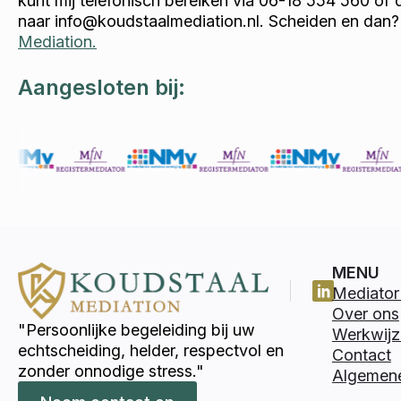
kunt mij telefonisch bereiken via 06-18 554 560 of 
naar info@koudstaalmediation.nl. Scheiden en dan?
Mediation.
Aangesloten bij:
MENU
Mediator 
Over ons
"Persoonlijke begeleiding bij uw
Werkwijz
echtscheiding, helder, respectvol en
Contact
zonder onnodige stress."
Algemen