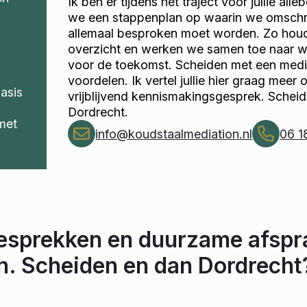
Ik ben er tijdens het traject voor jullie alle
we een stappenplan op waarin we omschri
allemaal besproken moet worden. Zo houde
overzicht en werken we samen toe naar 
voor de toekomst. Scheiden met een media
voordelen. Ik vertel jullie hier graag meer 
basis
vrijblijvend kennismakingsgesprek. Schei
Dordrecht.
met
info@koudstaalmediation.nl
06 1
gesprekken en duurzame afspr
jn. Scheiden en dan Dordrecht