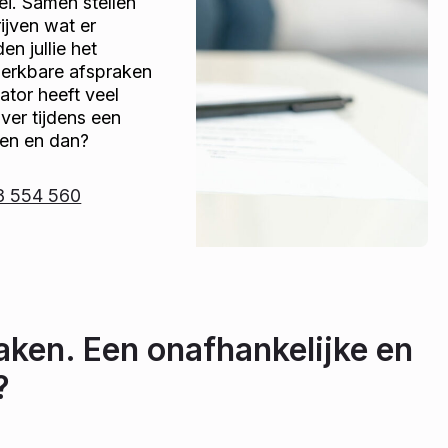
bei. Samen stellen
jven wat er
n jullie het
werkbare afspraken
tor heeft veel
over tijdens een
den en dan?
8 554 560
aken. Een onafhankelijke en
?