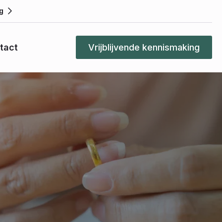
g
tact
Vrijblijvende kennismaking