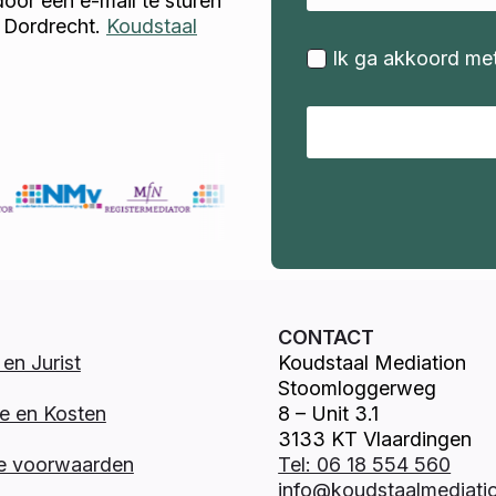
door een e-mail te sturen
 Dordrecht.
Koudstaal
Ik ga akkoord me
CONTACT
en Jurist
Koudstaal Mediation
Stoomloggerweg
e en Kosten
8 – Unit 3.1
3133 KT Vlaardingen
e voorwaarden
Tel: 06 18 554 560
info@koudstaalmediatio