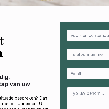
Name
*
t
n
Email
*
Email
*
dig,
stap van uw
Message
*
situatie bespreken? Dan
ct met mij opnemen. U