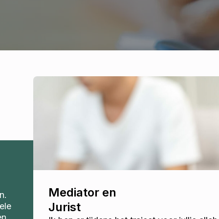
Mediator en
n.
Jurist
ele
en