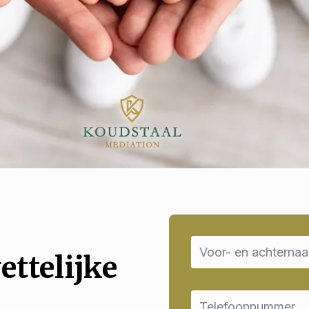
Name
*
ettelijke
Email
*