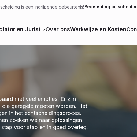
Begeleiding bij scheidin
scheiding is een ingrijpende gebeurtenis!
iator en Jurist
Over ons
Werkwijze en Kosten
Con
aard met veel emoties. Er zijn
n die geregeld moeten worden. Het
jgen in het echtscheidingsproces.
 Samen zoeken we naar oplossingen
we stap voor stap en in goed overleg.