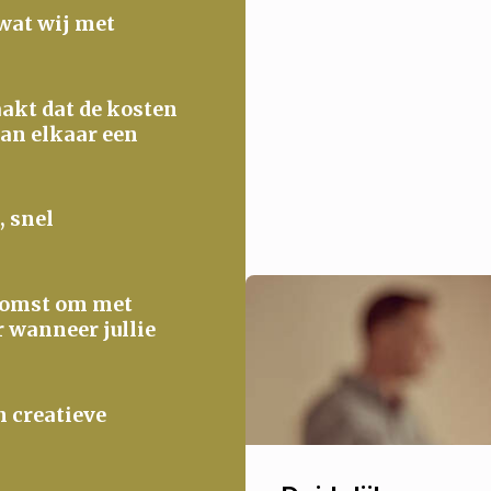
 wat wij met
maakt dat de kosten
van elkaar een
, snel
ekomst om met
r wanneer jullie
n creatieve