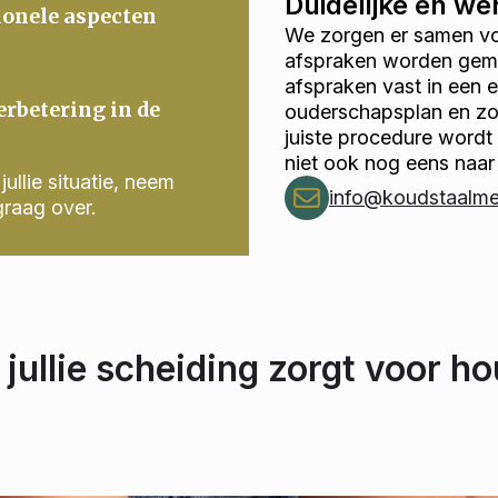
Duidelijke en w
ionele aspecten
We zorgen er samen voo
afspraken worden gema
afspraken vast in een
erbetering in de
ouderschapsplan en zor
juiste procedure wordt
niet ook nog eens naar
ullie situatie, neem
info@koudstaalmed
graag over.
 jullie scheiding zorgt voor ho