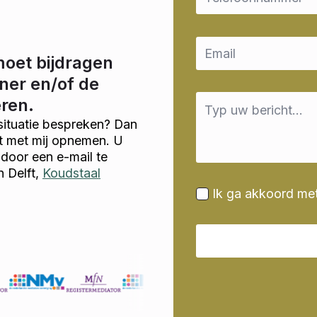
Email
*
moet bijdragen
ner en/of de
Message
eren.
*
situatie bespreken? Dan
ct met mij opnemen. U
door een e-mail te
n Delft,
Koudstaal
Ik ga akkoord me