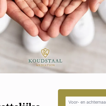
Name
*