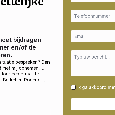
ettelijke
Email
*
Email
*
moet bijdragen
ner en/of de
Message
eren.
*
situatie bespreken? Dan
ct met mij opnemen. U
door een e-mail te
n Berkel en Rodenrijs,
Ik ga akkoord me