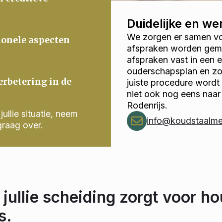
Duidelijke en w
We zorgen er samen voo
ionele aspecten
afspraken worden gema
afspraken vast in een
ouderschapsplan en zor
erbetering in de
juiste procedure wordt
niet ook nog eens naar
Rodenrijs.
ullie situatie, neem
info@koudstaalmed
graag over.
 jullie scheiding zorgt voor ho
s.