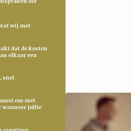
 afspraken die
 wat wij met
maakt dat de kosten
van elkaar een
, snel
ekomst om met
r wanneer jullie
n creatieve