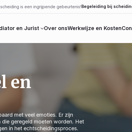
Begeleiding bij scheidin
scheiding is een ingrijpende gebeurtenis!
iator en Jurist
Over ons
Werkwijze en Kosten
Con
l en
aard met veel emoties. Er zijn
n die geregeld moeten worden. Het
jgen in het echtscheidingsproces.