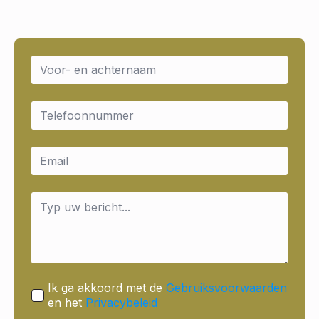
Name
*
Email
*
Email
*
Message
*
Ik ga akkoord met de
Gebruiksvoorwaarden
en het
Privacybeleid