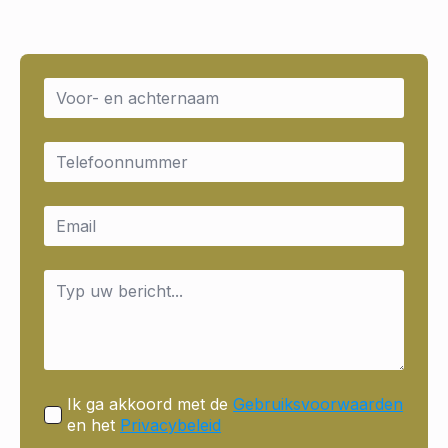
Name
*
Email
*
Email
*
Message
*
Ik ga akkoord met de
Gebruiksvoorwaarden
en het
Privacybeleid