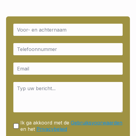
Name
*
Email
*
Email
*
Message
*
Ik ga akkoord met de
Gebruiksvoorwaarden
en het
Privacybeleid