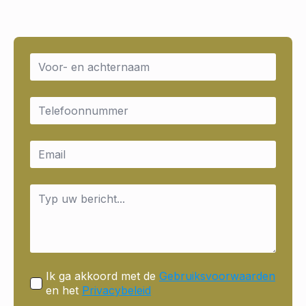
Name
*
Email
*
Email
*
Message
*
Ik ga akkoord met de
Gebruiksvoorwaarden
en het
Privacybeleid