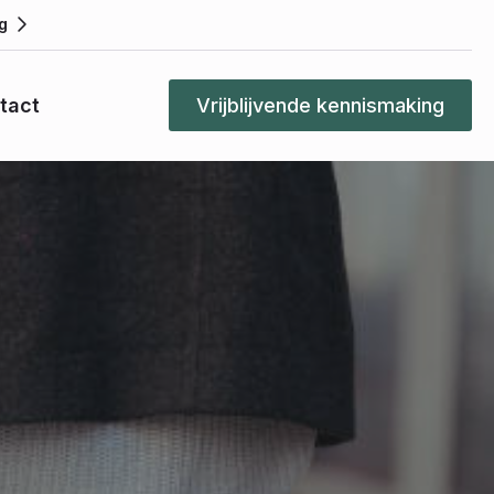
g
tact
Vrijblijvende kennismaking