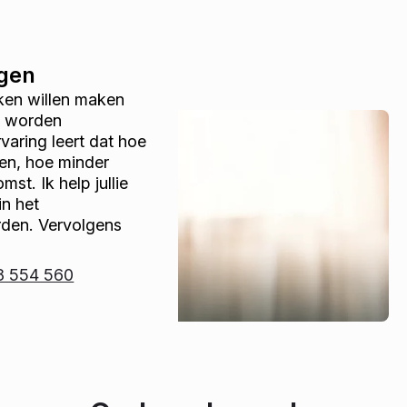
ggen
aken willen maken
n worden
aring leert dat hoe
en, hoe minder
st. Ik help jullie
in het
den. Vervolgens
8 554 560