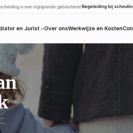
Begeleiding bij scheidin
scheiding is een ingrijpende gebeurtenis!
iator en Jurist
Over ons
Werkwijze en Kosten
Con
an
ek