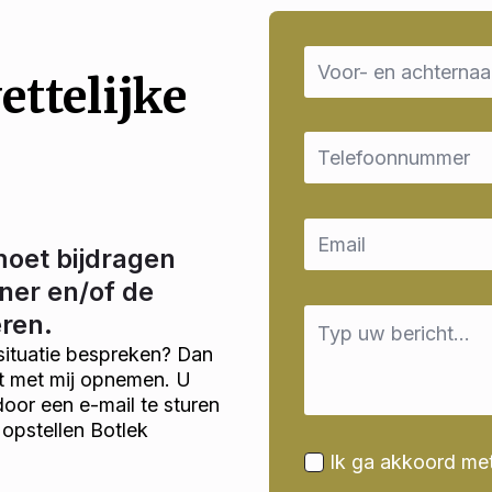
Name
*
ettelijke
Email
*
Email
*
moet bijdragen
ner en/of de
Message
eren.
*
situatie bespreken? Dan
ct met mij opnemen. U
door een e-mail te sturen
opstellen Botlek
Ik ga akkoord me