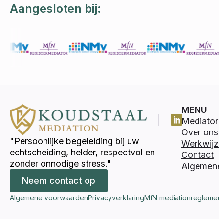
Aangesloten bij:
MENU
Mediator 
Over ons
"Persoonlijke begeleiding bij uw
Werkwijz
echtscheiding, helder, respectvol en
Contact
zonder onnodige stress."
Algemen
Neem contact op
Algemene voorwaarden
Privacyverklaring
MfN mediationregleme