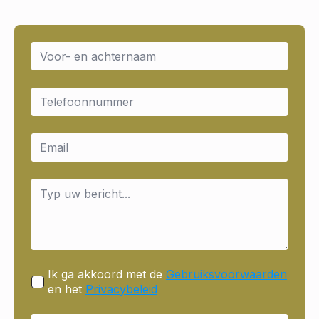
Name
*
Email
*
Email
*
Message
*
Ik ga akkoord met de
Gebruiksvoorwaarden
en het
Privacybeleid