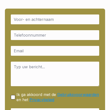
Name
*
Email
*
Email
*
Message
*
Ik ga akkoord met de
Gebruiksvoorwaarden
en het
Privacybeleid