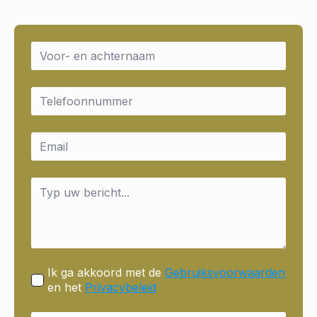
Name
*
Email
*
Email
*
Message
*
Ik ga akkoord met de
Gebruiksvoorwaarden
en het
Privacybeleid