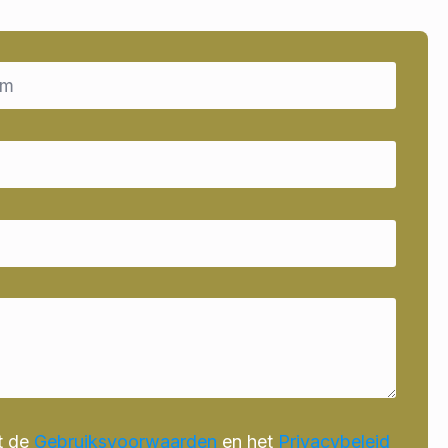
t de
Gebruiksvoorwaarden
en het
Privacybeleid