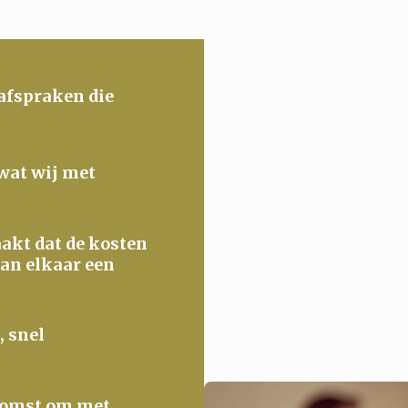
 afspraken die
 wat wij met
maakt dat de kosten
van elkaar een
, snel
ekomst om met