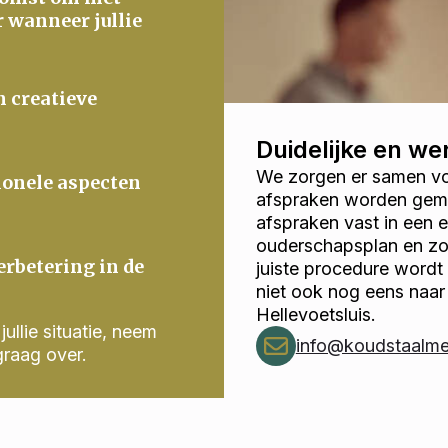
r wanneer jullie
n creatieve
Duidelijke en w
We zorgen er samen voo
ionele aspecten
afspraken worden gema
afspraken vast in een
ouderschapsplan en zor
erbetering in de
juiste procedure wordt
niet ook nog eens naar
Hellevoetsluis.
ullie situatie, neem
info@koudstaalmed
graag over.