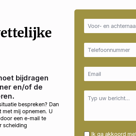
Name
*
ettelijke
Email
*
Email
*
moet bijdragen
ner en/of de
Message
eren.
*
situatie bespreken? Dan
ct met mij opnemen. U
door een e-mail te
r scheiding
Ik ga akkoord me