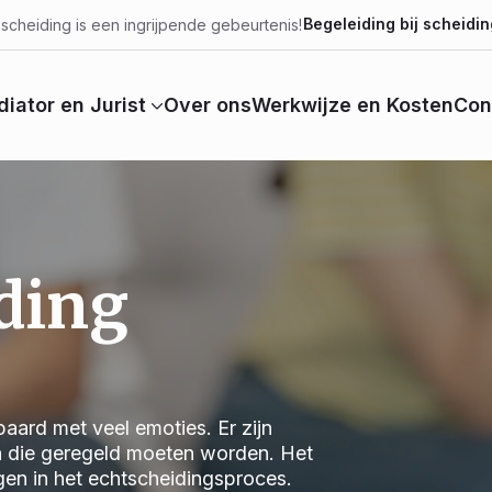
Begeleiding bij scheidin
scheiding is een ingrijpende gebeurtenis!
iator en Jurist
Over ons
Werkwijze en Kosten
Con
ding
aard met veel emoties. Er zijn
n die geregeld moeten worden. Het
jgen in het echtscheidingsproces.