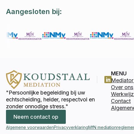
Aangesloten bij:
MENU
Mediator 
Over ons
"Persoonlijke begeleiding bij uw
Werkwijz
echtscheiding, helder, respectvol en
Contact
zonder onnodige stress."
Algemen
Neem contact op
Algemene voorwaarden
Privacyverklaring
MfN mediationregleme