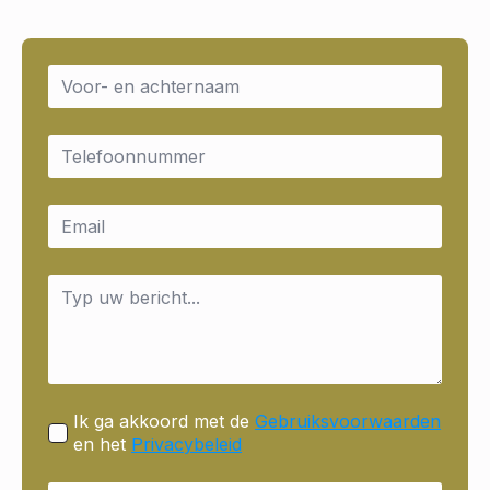
Name
*
Email
*
Email
*
Message
*
Ik ga akkoord met de
Gebruiksvoorwaarden
en het
Privacybeleid