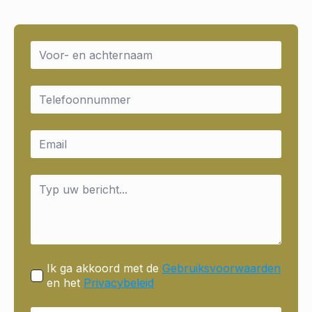
Name
*
Email
*
Email
*
Message
*
Ik ga akkoord met de
Gebruiksvoorwaarden
en het
Privacybeleid