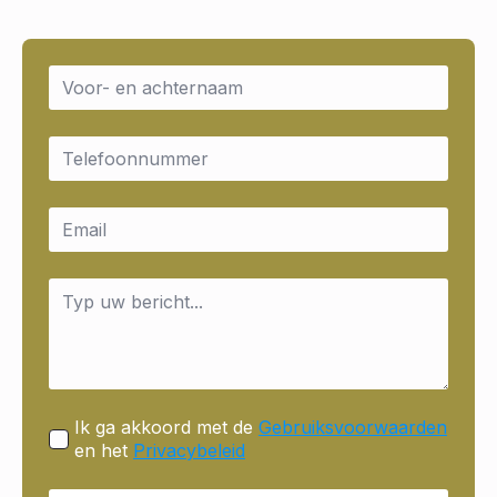
Name
*
Email
*
Email
*
Message
*
Ik ga akkoord met de
Gebruiksvoorwaarden
en het
Privacybeleid