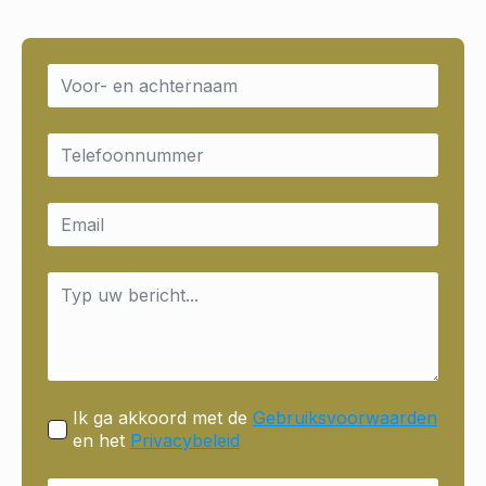
Name
*
Email
*
Email
*
Message
*
Ik ga akkoord met de
Gebruiksvoorwaarden
en het
Privacybeleid