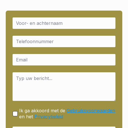
Name
*
Email
*
Email
*
Message
*
Ik ga akkoord met de
Gebruiksvoorwaarden
en het
Privacybeleid