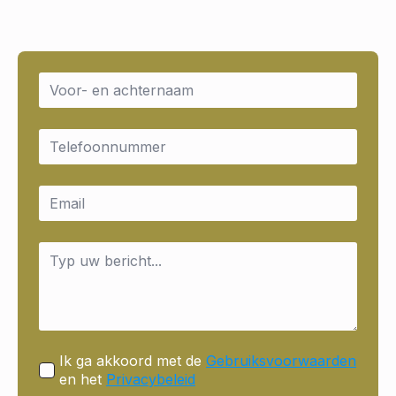
Name
*
Email
*
Email
*
Message
*
Ik ga akkoord met de
Gebruiksvoorwaarden
en het
Privacybeleid