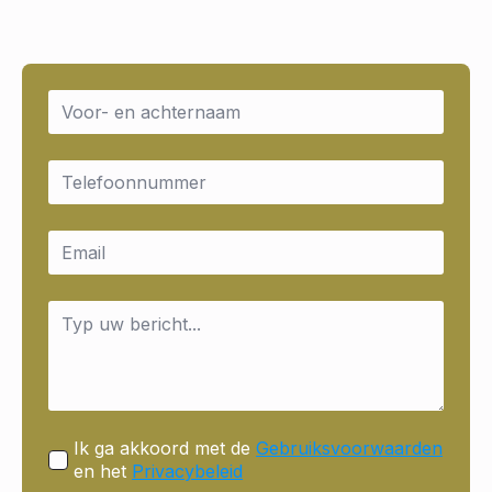
Name
*
Email
*
Email
*
Message
*
Ik ga akkoord met de
Gebruiksvoorwaarden
en het
Privacybeleid