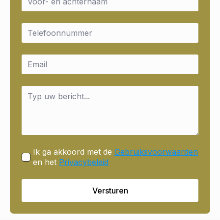
*
Email
*
Email
*
Message
*
Ik ga akkoord met de
Gebruiksvoorwaarden
en het
Privacybeleid
Versturen