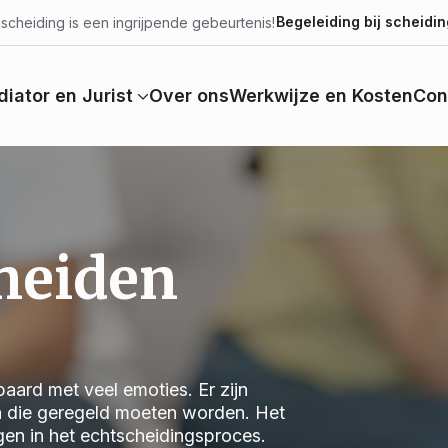
Begeleiding bij scheidin
scheiding is een ingrijpende gebeurtenis!
iator en Jurist
Over ons
Werkwijze en Kosten
Con
cheiden
aard met veel emoties. Er zijn
n die geregeld moeten worden. Het
jgen in het echtscheidingsproces.