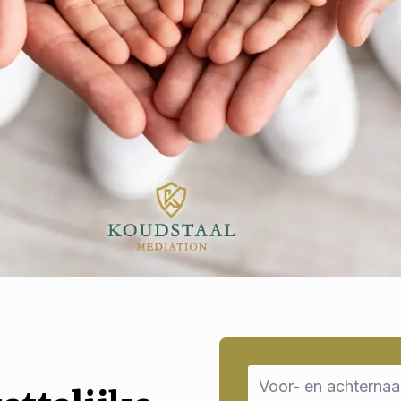
Name
*