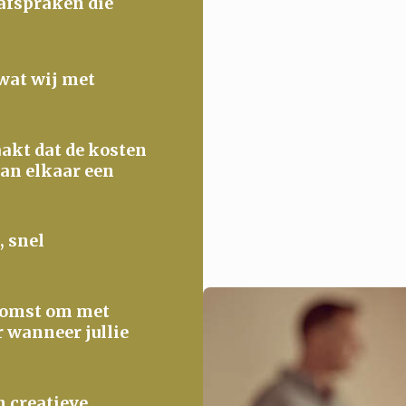
 afspraken die
 wat wij met
maakt dat de kosten
van elkaar een
, snel
ekomst om met
r wanneer jullie
n creatieve