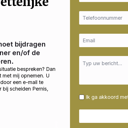
ettelijke
Email
*
Email
*
moet bijdragen
ner en/of de
Message
eren.
*
situatie bespreken? Dan
ct met mij opnemen. U
door een e-mail te
r bij scheiden Pernis,
Ik ga akkoord me