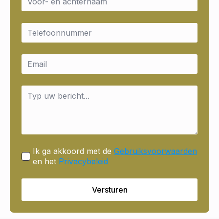
*
Email
*
Email
*
Message
*
Ik ga akkoord met de
Gebruiksvoorwaarden
en het
Privacybeleid
Versturen