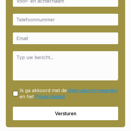
*
Email
*
Email
*
Message
*
Ik ga akkoord met de
Gebruiksvoorwaarden
en het
Privacybeleid
Versturen