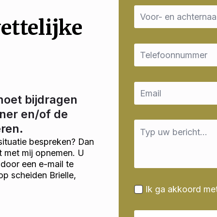
Name
*
ettelijke
Email
*
Email
*
moet bijdragen
ner en/of de
Message
eren.
*
situatie bespreken? Dan
ct met mij opnemen. U
door een e-mail te
p scheiden Brielle,
Ik ga akkoord me