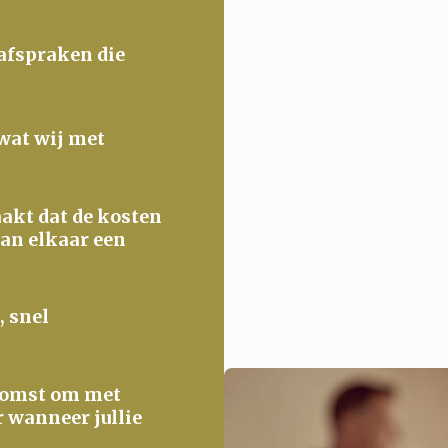
 afspraken die
 wat wij met
maakt dat de kosten
van elkaar een
, snel
ekomst om met
r wanneer jullie