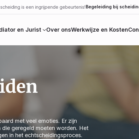
Begeleiding bij scheidin
scheiding is een ingrijpende gebeurtenis!
iator en Jurist
Over ons
Werkwijze en Kosten
Con
iden
aard met veel emoties. Er zijn
n die geregeld moeten worden. Het
jgen in het echtscheidingsproces.