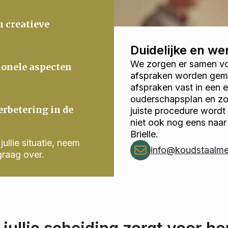
n creatieve
Duidelijke en w
We zorgen er samen voo
ionele aspecten
afspraken worden gema
afspraken vast in een
ouderschapsplan en zor
erbetering in de
juiste procedure wordt
niet ook nog eens naa
Brielle.
ullie situatie, neem
info@koudstaalmed
graag over.