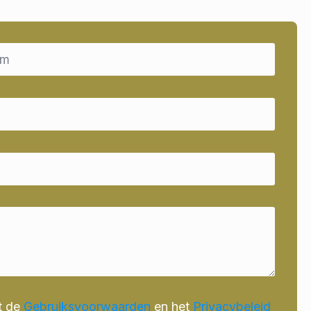
t de
Gebruiksvoorwaarden
en het
Privacybeleid