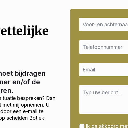
Name
*
ettelijke
Email
*
Email
*
moet bijdragen
ner en/of de
Message
eren.
*
situatie bespreken? Dan
ct met mij opnemen. U
door een e-mail te
op scheiden Botlek
Ik ga akkoord me