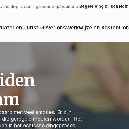
Begeleiding bij scheidin
scheiding is een ingrijpende gebeurtenis!
iator en Jurist
Over ons
Werkwijze en Kosten
Con
iden
dam
aard met veel emoties. Er zijn
n die geregeld moeten worden. Het
jgen in het echtscheidingsproces.