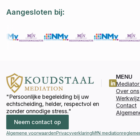
Aangesloten bij:
MENU
Mediator 
Over ons
"Persoonlijke begeleiding bij uw
Werkwijz
echtscheiding, helder, respectvol en
Contact
zonder onnodige stress."
Algemen
Neem contact op
Algemene voorwaarden
Privacyverklaring
MfN mediationregleme