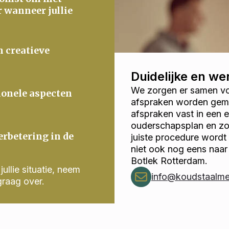
r wanneer jullie
n creatieve
Duidelijke en w
We zorgen er samen voo
ionele aspecten
afspraken worden gema
afspraken vast in een
ouderschapsplan en zor
erbetering in de
juiste procedure wordt
niet ook nog eens naa
Botlek Rotterdam.
ullie situatie, neem
info@koudstaalmed
graag over.