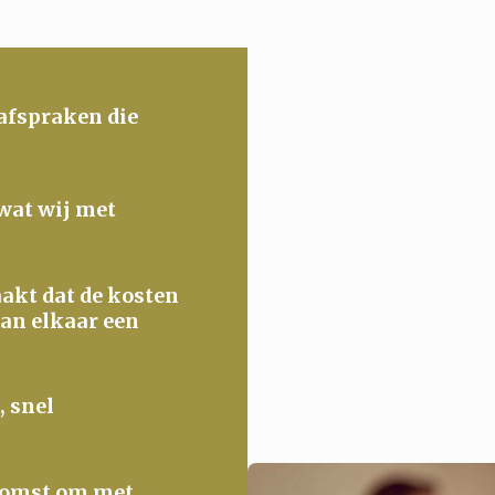
 afspraken die
 wat wij met
maakt dat de kosten
van elkaar een
, snel
ekomst om met