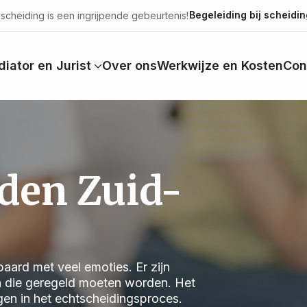
Begeleiding bij scheidin
scheiding is een ingrijpende gebeurtenis!
iator en Jurist
Over ons
Werkwijze en Kosten
Con
iden Zuid-
aard met veel emoties. Er zijn
n die geregeld moeten worden. Het
jgen in het echtscheidingsproces.