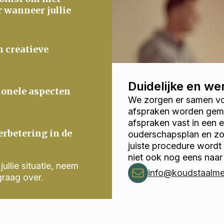
r wanneer jullie
n creatieve
Duidelijke en w
ionele aspecten
We zorgen er samen voo
afspraken worden gema
afspraken vast in een
erbetering in de
ouderschapsplan en zor
juiste procedure wordt
niet ook nog eens naar
ullie situatie, neem
info@koudstaalmed
graag over.