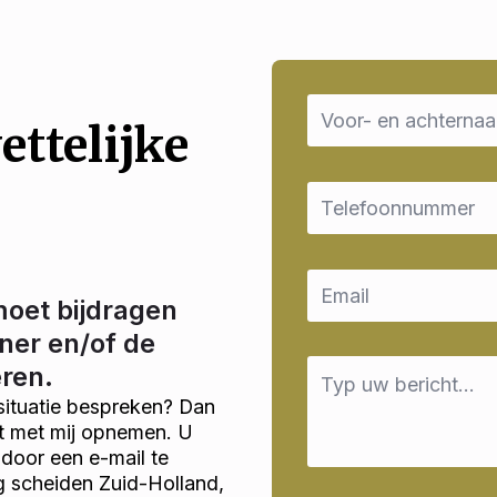
Name
*
ettelijke
Email
*
Email
*
moet bijdragen
ner en/of de
Message
eren.
*
situatie bespreken? Dan
ct met mij opnemen. U
door een e-mail te
ig scheiden Zuid-Holland,