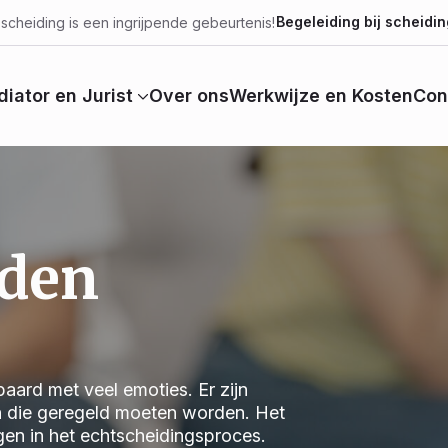
Begeleiding bij scheidin
scheiding is een ingrijpende gebeurtenis!
iator en Jurist
Over ons
Werkwijze en Kosten
Con
iden
aard met veel emoties. Er zijn
n die geregeld moeten worden. Het
jgen in het echtscheidingsproces.