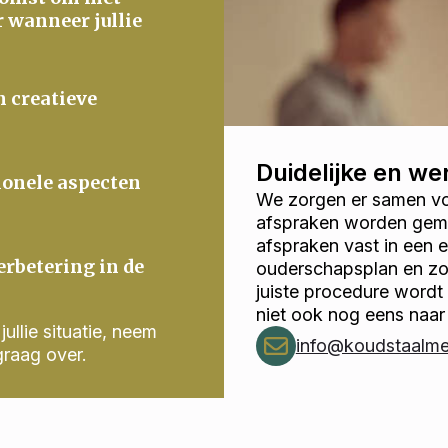
r wanneer jullie
n creatieve
Duidelijke en w
ionele aspecten
We zorgen er samen voo
afspraken worden gema
afspraken vast in een
erbetering in de
ouderschapsplan en zor
juiste procedure wordt
niet ook nog eens naar
ullie situatie, neem
info@koudstaalmed
graag over.