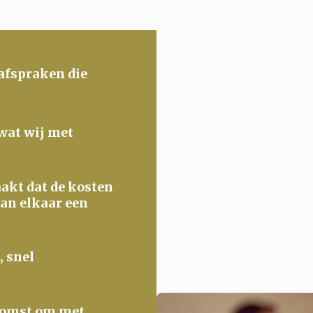
 afspraken die
 wat wij met
maakt dat de kosten
van elkaar een
, snel
ekomst om met