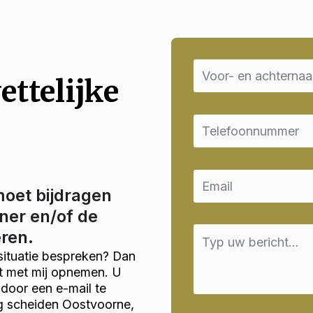
Name
*
ettelijke
Email
*
Email
*
moet bijdragen
ner en/of de
Message
eren.
*
situatie bespreken? Dan
ct met mij opnemen. U
door een e-mail te
ig scheiden Oostvoorne,