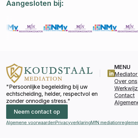
Aangesloten bij:
MENU
Mediator 
Over ons
"Persoonlijke begeleiding bij uw
Werkwijz
echtscheiding, helder, respectvol en
Contact
zonder onnodige stress."
Algemen
Neem contact op
Algemene voorwaarden
Privacyverklaring
MfN mediationregleme