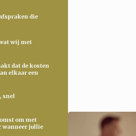
 afspraken die
 wat wij met
maakt dat de kosten
van elkaar een
, snel
ekomst om met
r wanneer jullie