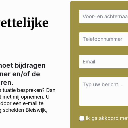
Name
*
ettelijke
Email
*
Email
*
moet bijdragen
ner en/of de
Message
eren.
*
situatie bespreken? Dan
ct met mij opnemen. U
door een e-mail te
g scheiden Bleiswijk,
Ik ga akkoord me