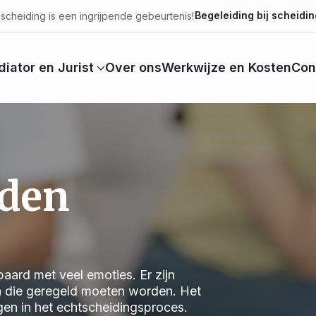
Begeleiding bij scheidin
scheiding is een ingrijpende gebeurtenis!
iator en Jurist
Over ons
Werkwijze en Kosten
Con
iden
aard met veel emoties. Er zijn
n die geregeld moeten worden. Het
jgen in het echtscheidingsproces.