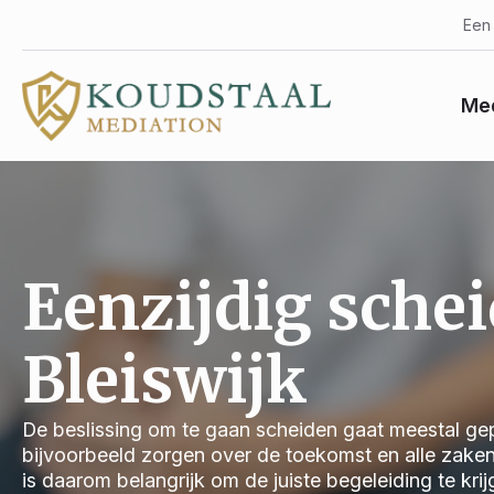
Een 
Med
Eenzijdig sche
Bleiswijk
De beslissing om te gaan scheiden gaat meestal gep
bijvoorbeeld zorgen over de toekomst en alle zake
is daarom belangrijk om de juiste begeleiding te kri