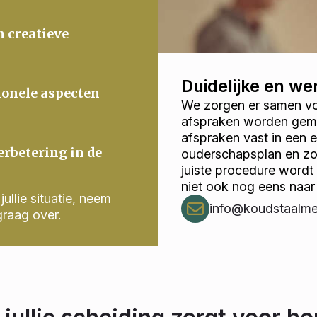
n creatieve
Duidelijke en w
ionele aspecten
We zorgen er samen voo
afspraken worden gema
afspraken vast in een
erbetering in de
ouderschapsplan en zor
juiste procedure wordt
niet ook nog eens naar
ullie situatie, neem
info@koudstaalmed
graag over.