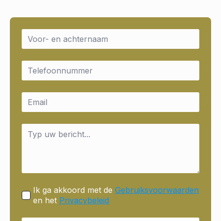
Name
*
Email
*
Email
*
Message
*
Ik ga akkoord met de
Gebruiksvoorwaarden
en het
Privacybeleid