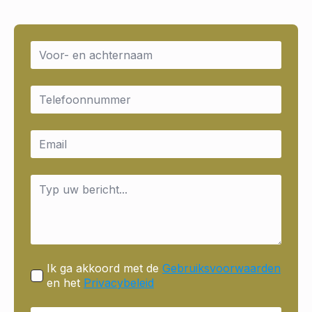
Name
*
Email
*
Email
*
Message
*
Ik ga akkoord met de
Gebruiksvoorwaarden
en het
Privacybeleid