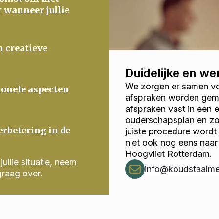
r wanneer jullie
n creatieve
Duidelijke en w
We zorgen er samen voo
ionele aspecten
afspraken worden gema
afspraken vast in een
ouderschapsplan en zor
erbetering in de
juiste procedure wordt
niet ook nog eens naar
Hoogvliet Rotterdam.
ullie situatie, neem
info@koudstaalmed
graag over.