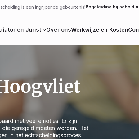
Begeleiding bij scheidin
scheiding is een ingrijpende gebeurtenis!
iator en Jurist
Over ons
Werkwijze en Kosten
Con
Hoogvliet
aard met veel emoties. Er zijn
n die geregeld moeten worden. Het
jgen in het echtscheidingsproces.