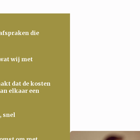
 afspraken die
 wat wij met
maakt dat de kosten
van elkaar een
, snel
ekomst om met