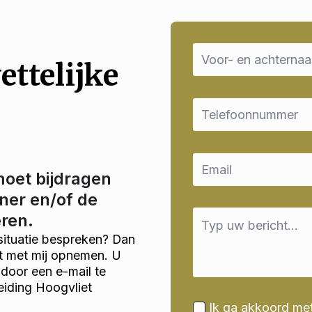
Name
*
ettelijke
Email
*
Email
*
moet bijdragen
ner en/of de
Message
eren.
*
situatie bespreken? Dan
ct met mij opnemen. U
door een e-mail te
eiding Hoogvliet
Ik ga akkoord me