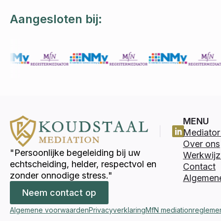
Aangesloten bij:
MENU
Mediator 
Over ons
"Persoonlijke begeleiding bij uw
Werkwijz
echtscheiding, helder, respectvol en
Contact
zonder onnodige stress."
Algemen
Neem contact op
Algemene voorwaarden
Privacyverklaring
MfN mediationregleme