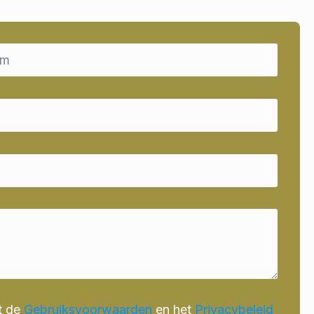
t de
Gebruiksvoorwaarden
en het
Privacybeleid