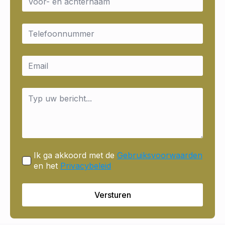
*
Email
*
Email
*
Message
*
Ik ga akkoord met de
Gebruiksvoorwaarden
en het
Privacybeleid
Versturen