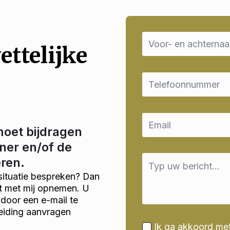
Name
*
ettelijke
Email
*
Email
*
moet bijdragen
ner en/of de
Message
eren.
*
situatie bespreken? Dan
ct met mij opnemen. U
door een e-mail te
eiding aanvragen
Ik ga akkoord me