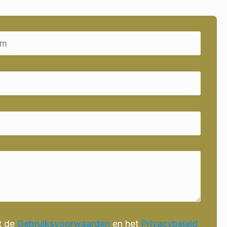
t de
Gebruiksvoorwaarden
en het
Privacybeleid