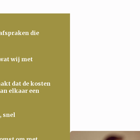
 afspraken die
 wat wij met
maakt dat de kosten
van elkaar een
, snel
ekomst om met