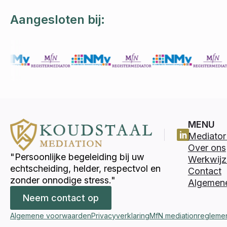
Aangesloten bij:
MENU
Mediator 
Over ons
"Persoonlijke begeleiding bij uw
Werkwijz
echtscheiding, helder, respectvol en
Contact
zonder onnodige stress."
Algemen
Neem contact op
Algemene voorwaarden
Privacyverklaring
MfN mediationregleme