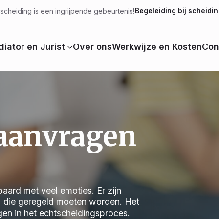
Begeleiding bij scheidin
scheiding is een ingrijpende gebeurtenis!
iator en Jurist
Over ons
Werkwijze en Kosten
Con
 aanvragen
aard met veel emoties. Er zijn
n die geregeld moeten worden. Het
jgen in het echtscheidingsproces.