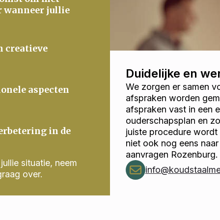
r wanneer jullie
n creatieve
Duidelijke en w
We zorgen er samen voo
ionele aspecten
afspraken worden gema
afspraken vast in een
ouderschapsplan en zor
erbetering in de
juiste procedure wordt
niet ook nog eens naar
aanvragen Rozenburg.
ullie situatie, neem
info@koudstaalmed
graag over.