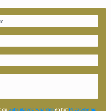
t de
Gebruiksvoorwaarden
en het
Privacybeleid