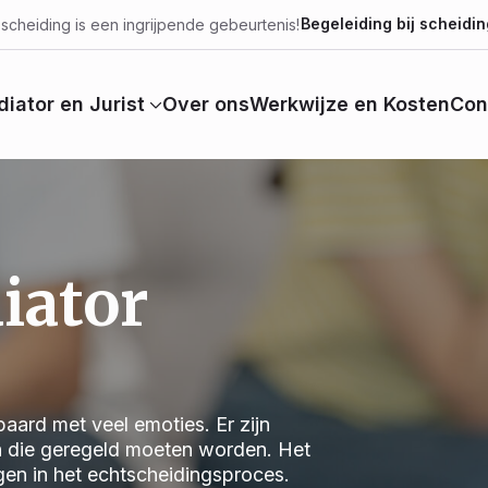
Begeleiding bij scheidin
scheiding is een ingrijpende gebeurtenis!
iator en Jurist
Over ons
Werkwijze en Kosten
Con
iator
aard met veel emoties. Er zijn
n die geregeld moeten worden. Het
jgen in het echtscheidingsproces.