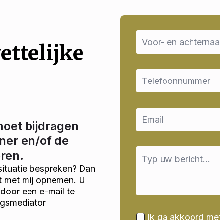
Name
*
ettelijke
Email
*
Email
*
moet bijdragen
ner en/of de
Message
eren.
*
situatie bespreken? Dan
ct met mij opnemen. U
door een e-mail te
ngsmediator
Ik ga akkoord me