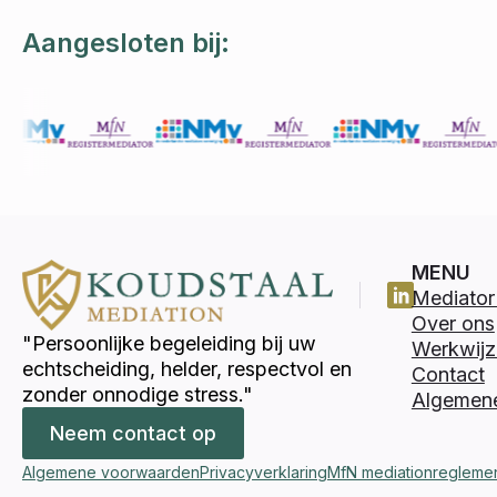
Aangesloten bij:
MENU
Mediator 
Over ons
"Persoonlijke begeleiding bij uw
Werkwijz
echtscheiding, helder, respectvol en
Contact
zonder onnodige stress."
Algemen
Neem contact op
Algemene voorwaarden
Privacyverklaring
MfN mediationregleme