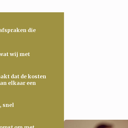
 afspraken die
 wat wij met
maakt dat de kosten
van elkaar een
, snel
ekomst om met