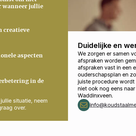
r wanneer jullie
n creatieve
Duidelijke en w
We zorgen er samen voo
ionele aspecten
afspraken worden gema
afspraken vast in een
ouderschapsplan en zor
erbetering in de
juiste procedure wordt
niet ook nog eens naar
Waddinxveen.
ullie situatie, neem
info@koudstaalmed
graag over.