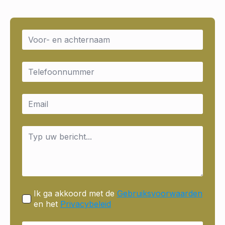
Name
*
Email
*
Email
*
Message
*
Ik ga akkoord met de
Gebruiksvoorwaarden
en het
Privacybeleid